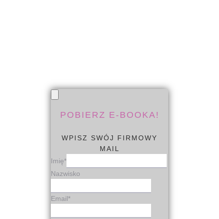
przy minimalnym
wykorzystaniu zasobów. To
baza pełna pomysłów na
zaangażowanie zespołu i
lepszy program well-being
.
Daj się zainspirować!
POBIERZ E-BOOKA!
WPISZ SWÓJ FIRMOWY
MAIL
Imię
*
Nazwisko
Email
*