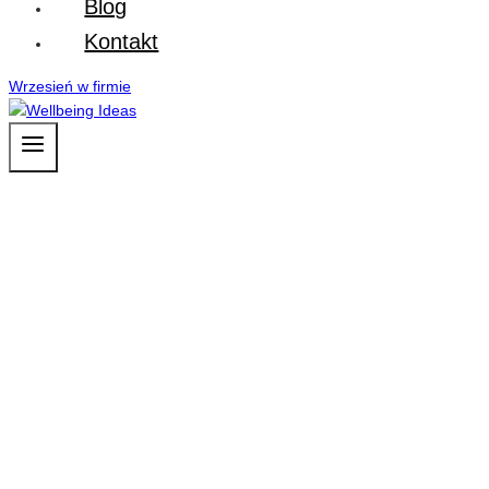
Blog
Kontakt
Wrzesień w firmie
WELLBEING
IDEAS
programy wellbeing dla
firm i wszystkich grup
pracowników