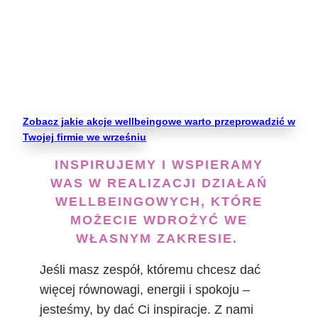
konsultacje ze specjalistami oraz
webinaria dostosowane do potrzeb
firmy i pracowników.
Zobacz jakie akcje wellbeingowe warto przeprowadzić w
Twojej firmie we wrześniu
INSPIRUJEMY I WSPIERAMY
WAS W REALIZACJI DZIAŁAŃ
WELLBEINGOWYCH, KTÓRE
MOŻECIE WDROŻYĆ WE
WŁASNYM ZAKRESIE.
Jeśli masz zespół, któremu chcesz dać
więcej równowagi, energii i spokoju –
jesteśmy, by dać Ci inspiracje. Z nami